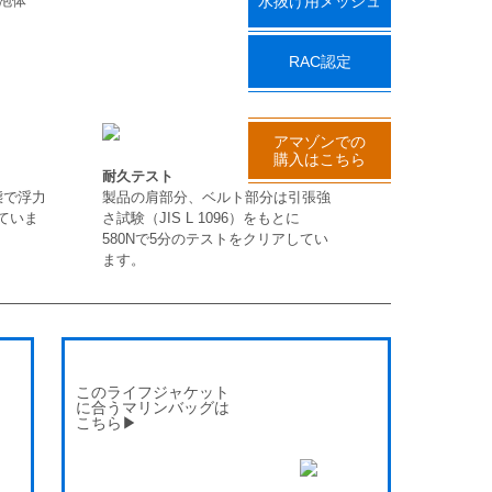
泡体
水抜け用メッシュ
RAC認定
アマゾンでの
購入はこちら
耐久テスト
態で浮力
製品の肩部分、ベルト部分は引張強
していま
さ試験（JIS L 1096）をもとに
580Nで5分のテストをクリアしてい
ます。
このライフジャケット
に合うマリンバッグは
こちら▶