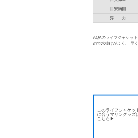
目安胸囲
浮 力
AQAのライフジャケット
ので水抜けがよく、 早
このライフジャケッ
に合うマリングッズ
こちら▶