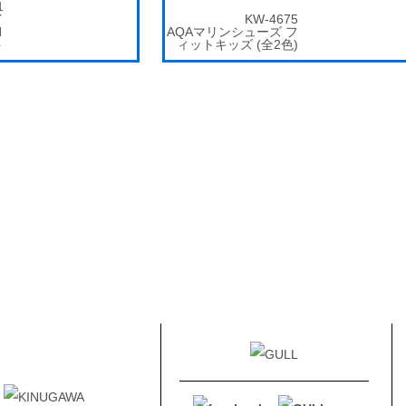
1
イ
KW-4675
Ⅲ
AQAマリンシューズ フ
ト
ィットキッズ (全2色)