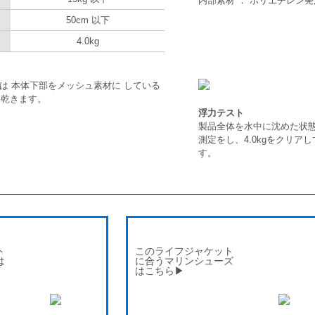
内部素材 ： ポリエチレン発
50cm 以下
4.0kg
は 本体下部をメッシュ素材に している
く乾きます。
浮力テスト
製品全体を水中に沈めた状
測定をし、4.0kgをクリア
す。
ト
このライフジャケット
は
に合うマリンシューズ
はこちら▶