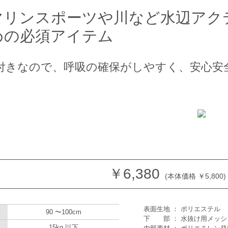
マリンスポーツや川など水辺アク
めの必須アイテム
付きなので、呼吸の確保がしやすく、安心安
￥6,380
(本体価格 ￥5,800)
表面生地 ： ポリエステル
90 〜100cm
下 部 ： 水抜け用メッシ
15kg 以下